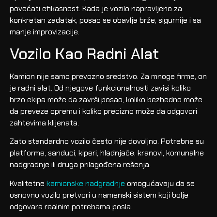
povećati efikasnost. Kada je vozilo napravljeno za
konkretan zadatak, posao se obavlja brže, sigurnije i sa
manje improvizacije.
Vozilo Kao Radni Alat
Kamion nije samo prevozno sredstvo. Za mnoge firme, on
je radni alat. Od njegove funkcionalnosti zavisi koliko
brzo ekipa može da završi posao, koliko bezbedno može
da preveze opremu i koliko precizno može da odgovori
zahtevima klijenata.
Zato standardno vozilo često nije dovoljno. Potrebne su
platforme, sanduci, kiperi, hladnjače, kranovi, komunalne
nadgradnje ili druga prilagođena rešenja.
Kvalitetne
kamionske nadgradnje
omogućavaju da se
osnovno vozilo pretvori u namenski sistem koji bolje
odgovara realnim potrebama posla.