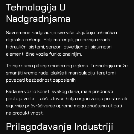
Tehnologija U
Nadgradnjama
Savremene nadgradnje sve više uključuju tehnička i
digitalna rešenja. Bolji materijali, preciznija izrada,
hidraulični sistemi, senzori, osvetljenje i sigurnosni
elementi čine vozila funkcionalnijim.
To nije samo pitanje modernog izgleda. Tehnologija može
smanjiti vreme rada, olakšati manipulaciju teretom i
povećati bezbednost zaposlenih.
Kada se vozilo koristi svakog dana, male prednosti
postaju velike. Lakši utovar, bolja organizacija prostora ili
sigurnije pričvršćivanje opreme mogu značajno uticati
na produktivnost.
Prilagođavanje Industriji