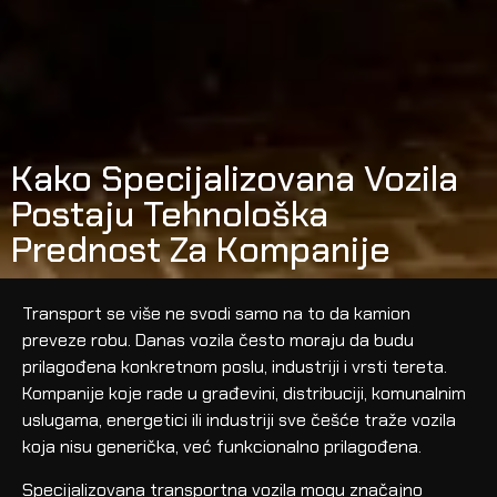
Kako Specijalizovana Vozila
Postaju Tehnološka
Prednost Za Kompanije
Transport se više ne svodi samo na to da kamion
preveze robu. Danas vozila često moraju da budu
prilagođena konkretnom poslu, industriji i vrsti tereta.
Kompanije koje rade u građevini, distribuciji, komunalnim
uslugama, energetici ili industriji sve češće traže vozila
koja nisu generička, već funkcionalno prilagođena.
Specijalizovana transportna vozila mogu značajno