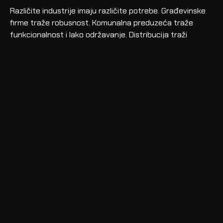
Različite industrije imaju različite potrebe. Građevinske
firme traže robusnost. Komunalna preduzeća traže
funkcionalnost i lako održavanje. Distribucija traži
pregledan prostor i brz pristup robi. Servisne firme traže
organizovan alat i opremu.
Dobra nadgradnja počinje razumevanjem posla. Nije
poenta dodati što više elemenata, već napraviti vozilo
koje rešava konkretne probleme.
Drugim rečima, dobar dizajn vozila nije ukras. On je
operativna prednost.
Manje Zastoja, Više
Rezultata
Loše prilagođeno vozilo usporava ekipu. Ako alat nema
svoje mesto, ako se roba teško utovara ili ako se oprema
stalno pomera tokom vožnje, gubi se vreme.