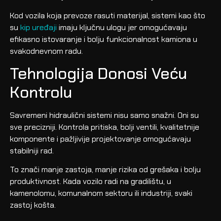
Kod vozila koja prevoze rasuti materijal, sistemi kao što
su
kip uređaji
imaju ključnu ulogu jer omogućavaju
efikasno istovaranje i bolju funkcionalnost kamiona u
svakodnevnom radu.
Tehnologija Donosi Veću
Kontrolu
Savremeni hidraulični sistemi nisu samo snažni. Oni su
sve precizniji. Kontrola pritiska, bolji ventili, kvalitetnije
komponente i pažljivije projektovanje omogućavaju
stabilniji rad.
To znači manje zastoja, manje rizika od grešaka i bolju
produktivnost. Kada vozilo radi na gradilištu, u
kamenolomu, komunalnom sektoru ili industriji, svaki
zastoj košta.