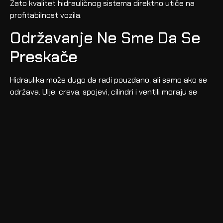
Zato kvalitet hidrauličnog sistema direktno utiče na
profitabilnost vozila.
Održavanje Ne Sme Da Se
Preskače
Hidraulika može dugo da radi pouzdano, ali samo ako se
održava. Ulje, creva, spojevi, cilindri i ventili moraju se
redovno proveravati. Mala curenja ili pad performansi ne
treba ignorisati.
Problem sa hidraulikom često ne nestane sam. Naprotiv,
obično postane skuplji. To je kao kada čujete čudan zvuk
u autu i pojačate radio. Tehnički, problem jeste manje
čujan, ali nije rešen.
Redovna kontrola produžava vek sistema i smanjuje rizik
od zastoja na terenu.