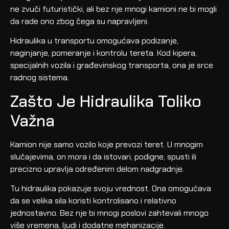
ne zvuči futuristički, ali bez nje mnogi kamioni ne bi mogli
da rade ono zbog čega su napravljeni.
Hidraulika u transportu omogućava podizanje,
naginjanje, pomeranje i kontrolu tereta. Kod kipera,
specijalnih vozila i građevinskog transporta, ona je srce
radnog sistema.
Zašto Je Hidraulika Toliko
Važna
Kamion nije samo vozilo koje prevozi teret. U mnogim
slučajevima, on mora i da istovari, podigne, spusti ili
precizno upravlja određenim delom nadgradnje.
Tu hidraulika pokazuje svoju vrednost. Ona omogućava
da se velika sila koristi kontrolisano i relativno
jednostavno. Bez nje bi mnogi poslovi zahtevali mnogo
više vremena, ljudi i dodatne mehanizacije.